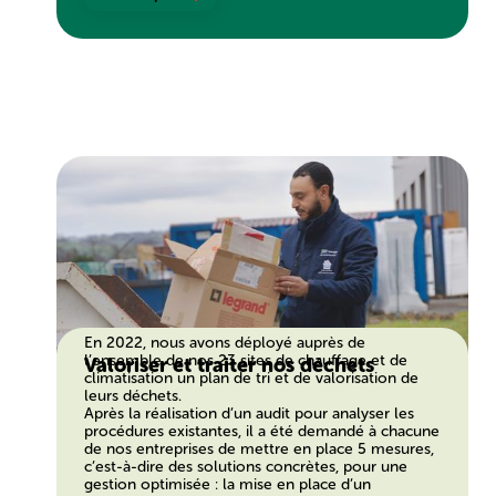
En 2022, nous avons déployé auprès de
l’ensemble de nos 23 sites de chauffage et de
Valoriser et traiter nos déchets
climatisation un plan de tri et de valorisation de
leurs déchets.
Après la réalisation d’un audit pour analyser les
procédures existantes, il a été demandé à chacune
de nos entreprises de mettre en place 5 mesures,
c’est-à-dire des solutions concrètes, pour une
gestion optimisée : la mise en place d’un