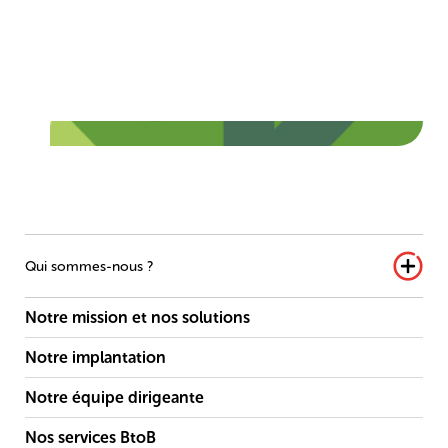
Trajectoire
En nous basant sur la méthodologie SBTi qui suit les
accords de Paris, notre objectif est de réduire de 33%
minimum nos émissions directes (scope 1 et 2) et de
20% minimum nos émissions indirectes (scope 3) à
horizon 2030.
Qui sommes-nous ?
Notre mission et nos solutions
Notre implantation
Notre équipe dirigeante
Nos services BtoB