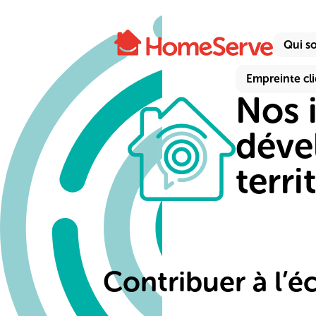
Qui s
Empreinte cl
Nos i
déve
terri
Contribuer à l’