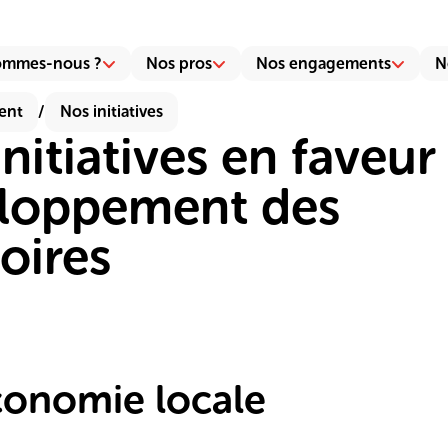
ommes-nous ?
Nos pros
Nos engagements
N
ient
/
Nos initiatives
nitiatives en faveur
loppement des
toires
économie locale