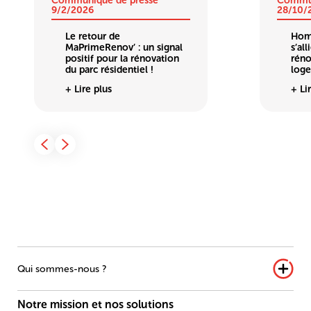
Communiqué de presse
Commun
9/2/2026
28/10/
Le retour de
Hom
MaPrimeRenov’ : un signal
s’al
positif pour la rénovation
réno
du parc résidentiel !
loge
+ Lire plus
+ Li
Qui sommes-nous ?
Notre mission et nos solutions