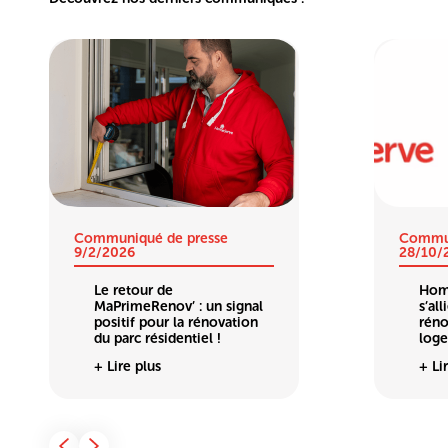
Communiqué de presse
Commun
9/2/2026
28/10/
Le retour de
Hom
MaPrimeRenov’ : un signal
s’al
positif pour la rénovation
réno
du parc résidentiel !
loge
+ Lire plus
+ Li