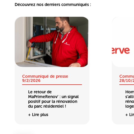
Découvrez nos derniers communiqués :
Communiqué de presse
Commun
9/2/2026
28/10/
Le retour de
Hom
MaPrimeRenov’ : un signal
s’al
positif pour la rénovation
réno
du parc résidentiel !
loge
+ Lire plus
+ Li