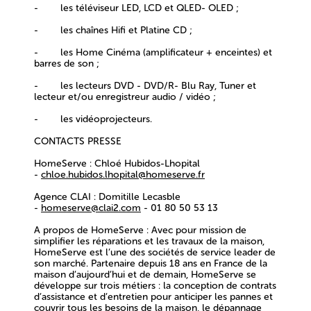
- les
téléviseur LED, LCD et QLED- OLED ;
- les
chaînes Hifi et Platine CD ;
- les
Home Cinéma (amplificateur + enceintes) et
barres de son ;
- les
lecteurs DVD - DVD/R- Blu Ray, Tuner et
lecteur et/ou enregistreur audio / vidéo ;
- les
vidéoprojecteurs.
CONTACTS PRESSE
HomeServe
: Chloé Hubidos-Lhopital
-
chloe.hubidos.lhopital@homeserve.fr
Agence CLAI
: Domitille Lecasble
-
homeserve@clai2.com
- 01 80 50 53 13
A propos de HomeServe :
Avec pour mission de
simplifier les réparations et les travaux de la maison,
HomeServe est l’une des sociétés de service leader de
son marché. Partenaire depuis 18 ans en France de la
maison d’aujourd’hui et de demain, HomeServe se
développe sur trois métiers : la conception de contrats
d’assistance et d’entretien pour anticiper les pannes et
couvrir tous les besoins de la maison, le dépannage