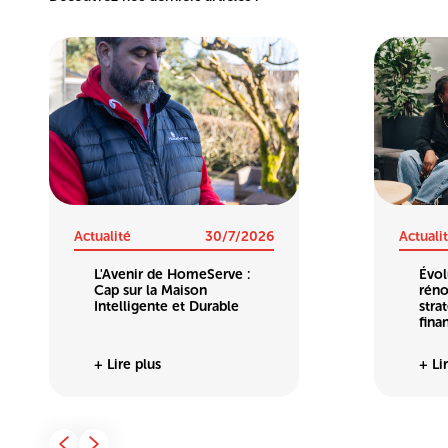
Actualité
30/7/2026
Actuali
L'Avenir de HomeServe :
Évol
Cap sur la Maison
réno
Intelligente et Durable
stra
fina
+ Lire plus
+ Li