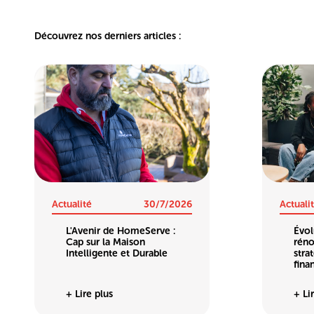
Découvrez nos derniers articles :
Actualité
30/7/2026
Actuali
L'Avenir de HomeServe :
Évol
Cap sur la Maison
réno
Intelligente et Durable
stra
fina
+ Lire plus
+ Li