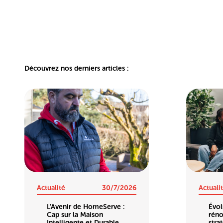
Découvrez nos derniers articles :
Actualité
30/7/2026
Actuali
L'Avenir de HomeServe :
Évol
Cap sur la Maison
réno
Intelligente et Durable
stra