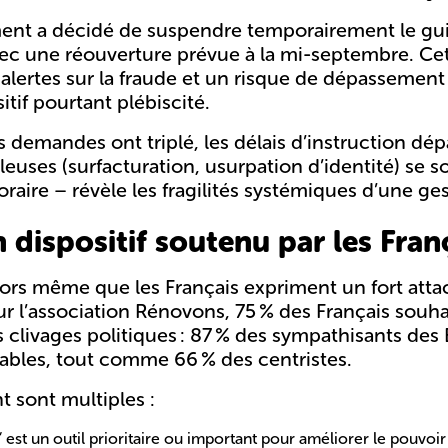
ment a décidé de suspendre temporairement le g
ec une réouverture prévue à la mi-septembre. Cet
lertes sur la fraude et un risque de dépassemen
itif pourtant plébiscité.
s demandes ont triplé, les délais d’instruction dép
uses (surfacturation, usurpation d’identité) se so
ire – révèle les fragilités systémiques d’une ges
dispositif soutenu par les Fran
alors même que
les Français expriment un fort att
r l’association Rénovons
, 75 % des Français souh
clivages politiques : 87 % des sympathisants des 
ables, tout comme 66 % des centristes.
t sont multiples :
t un outil prioritaire ou important pour améliorer le pouvoir