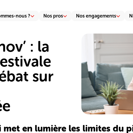
ommes-nous ?
Nos pros
Nos engagements
N
v’ : la
estivale
ébat sur
ée
met en lumière les limites du pi