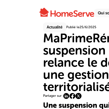
Qui s
Actualité
Publié le
25/6/2025
MaPrimeRéno
suspension 
relance le d
une gestion
territorialis
Partager sur :
Une suspension qui 