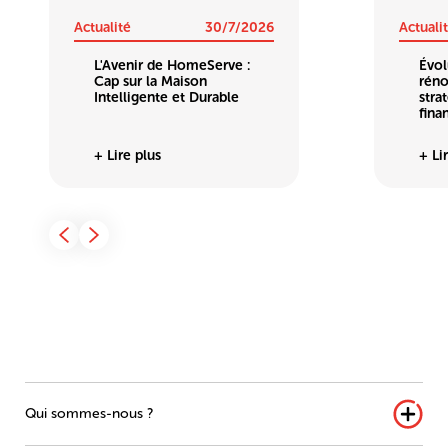
Actualité
30/7/2026
Actuali
L'Avenir de HomeServe :
Évol
Cap sur la Maison
réno
Intelligente et Durable
stra
fina
+ Lire plus
+ Li
Qui sommes-nous ?