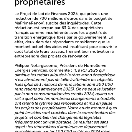
propriétaires
Le Projet de Loi de Finances 2025, qui prévoit une
réduction de 700 millions d'euros dans le budget de
MaPrimeRénov’, suscite des inquiétudes. Cette
réduction est perçue par 63 % des propriétaires
français comme incohérente avec les objectifs de
transition énergétique fixés par le gouvernement. En
effet, deux tiers des répondants considèrent que le
montant actuel des aides est insuffisant pour couvrir le
coût total de leurs travaux, freinant leur motivation à
entreprendre des projets de rénovation.
Philippe Notargiacomo, Président de HomeServe
Energies Services, commente :
"Ce PLF 2025 qui
diminue les crédits alloués à la rénovation énergétique
n'est absolument pas de taille à atteindre les objectifs
fixés (plus de 1 millions de rénovations dont 300 000
rénovations d'ampleur en 2025). On ne peut le justifier
par la non consommation des crédits 2024, quand on
sait à quel point les nombreux changements introduits
ont ralenti le rythme des rénovations et mis en pause
les projets des propriétaires. Notre étude montre à quel
point les aides sont cruciales dans la concrétisation des
projets, et combien les changements législatifs
fréquents sont un vrai obstacle. Le résultat est sans
appel : les rénovations d'ampleurs ne dépasseront
probablement pas les 100 000 unités en 2024 (bien