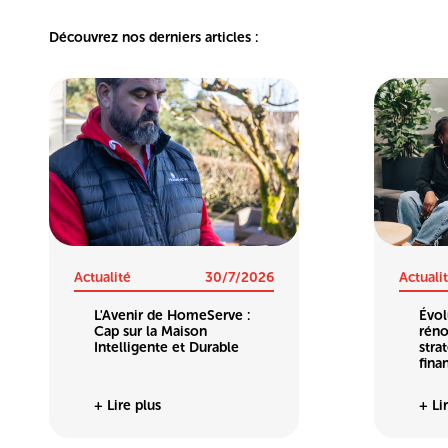
Découvrez nos derniers articles :
Actualité
30/7/2026
Actuali
L'Avenir de HomeServe :
Évol
Cap sur la Maison
réno
Intelligente et Durable
stra
fina
+ Lire plus
+ Li