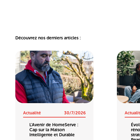
Découvrez nos derniers articles :
Actualité
30/7/2026
Actuali
L'Avenir de HomeServe :
Évol
Cap sur la Maison
réno
Intelligente et Durable
stra
fina